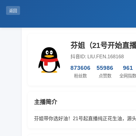
返回
芬姐（21号开始直
抖音ID: LIU.FEN.168168
873606
55986
961
粉丝数
点赞数
全网指
主播简介
芬姐带你选好油！21号起直播纯正花生油，源