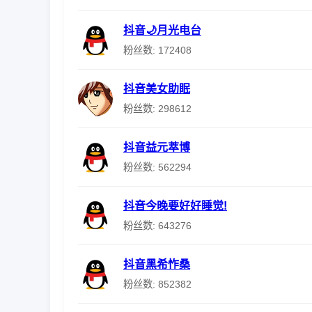
抖音🌙月光电台
粉丝数: 172408
抖音美女助眠
粉丝数: 298612
抖音益元萃博
粉丝数: 562294
抖音今晚要好好睡觉!
粉丝数: 643276
抖音黑希怍桑
粉丝数: 852382