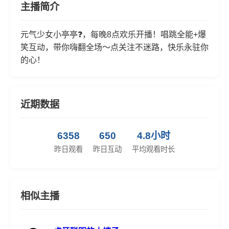
主播简介
元气少女小亭亭❓，每晚8点欢乐开播！唱跳全能+爆
笑互动，带你嗨翻全场～点关注不迷路，快乐永驻你
的心！
近期数据
6358
650
4.8小时
昨日观看
昨日互动
平均观看时长
相似主播