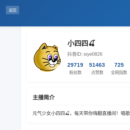
返回
小四四🍒
抖音ID: siye0826
29719
51463
725
粉丝数
点赞数
全网指数
主播简介
元气少女小四四🍒，每天带你嗨翻直播间！唱