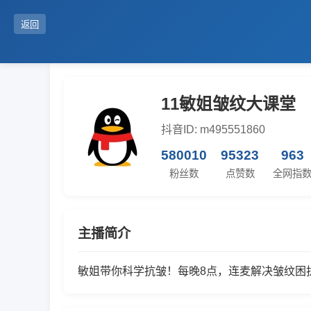
返回
11敏姐皱纹大课堂
抖音ID: m495551860
580010
95323
963
粉丝数
点赞数
全网指
主播简介
敏姐带你科学抗皱！每晚8点，连麦解决皱纹困