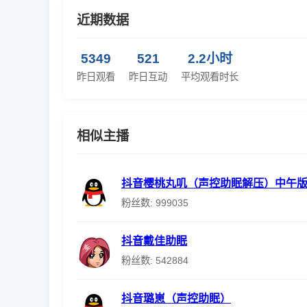
近期数据
5349
521
2.2小时
昨日观看
昨日互动
平均观看时长
相似主播
抖音樱桃丸叽（声控助眠解压）中午
粉丝数: 999035
抖音戴佳助眠
粉丝数: 542884
抖音璐崽（声控助眠）