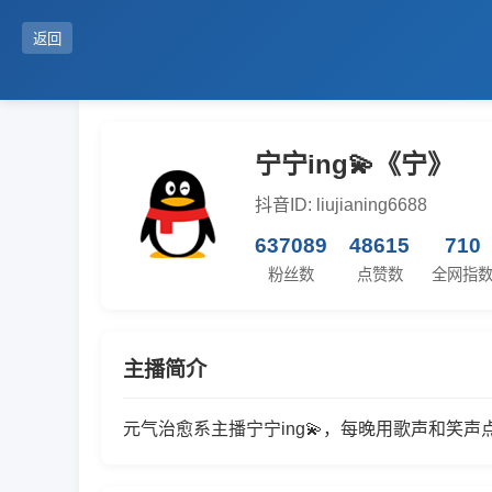
返回
宁宁ing💫《宁》
抖音ID: liujianing6688
637089
48615
710
粉丝数
点赞数
全网指
主播简介
元气治愈系主播宁宁ing💫，每晚用歌声和笑