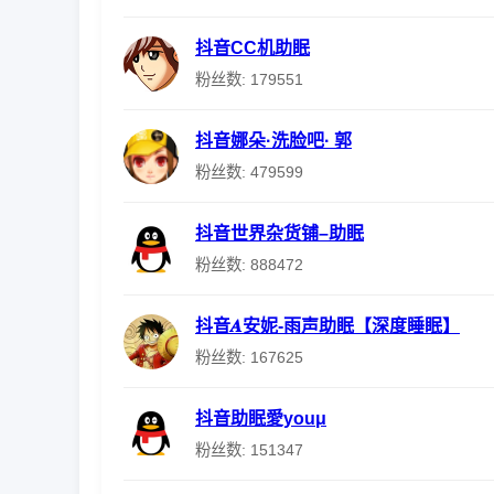
抖音CC机助眠
粉丝数: 179551
抖音娜朵·洗脸吧· 郭
粉丝数: 479599
抖音世界杂货铺–助眠
粉丝数: 888472
抖音𝑨安妮-雨声助眠【深度睡眠】
粉丝数: 167625
抖音助眠愛youμ
粉丝数: 151347