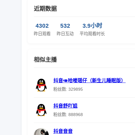
近期数据
4302
532
3.9小时
昨日观看
昨日互动
平均观看时长
相似主播
抖音🥑哈喽瑶仔（新生儿睡眠版）
粉丝数: 329895
抖音舒吖姐
粉丝数: 888968
抖音音音