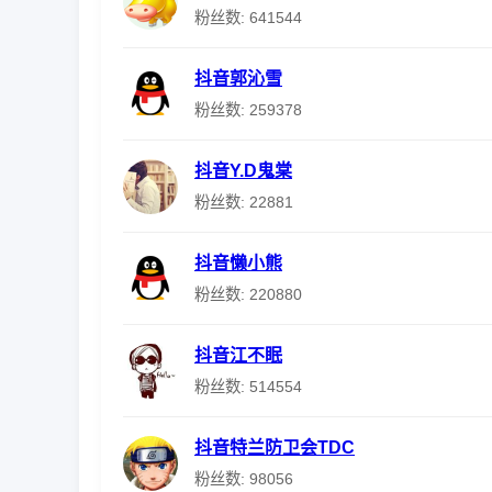
粉丝数: 641544
抖音郭沁雪
粉丝数: 259378
抖音Y.D鬼棠
粉丝数: 22881
抖音懒小熊
粉丝数: 220880
抖音江不眠
粉丝数: 514554
抖音特兰防卫会TDC
粉丝数: 98056