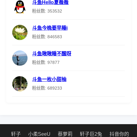
斗鱼Hello夏薇薇
粉丝数: 353532
斗鱼今晚要早睡i
粉丝数: 846583
斗鱼啾啾睡不醒呀
粉丝数: 97877
斗鱼一枚小甜柚
粉丝数: 689233
轩子
小柔SeeU
蔡萝莉
轩子巨2兔
抖音你的