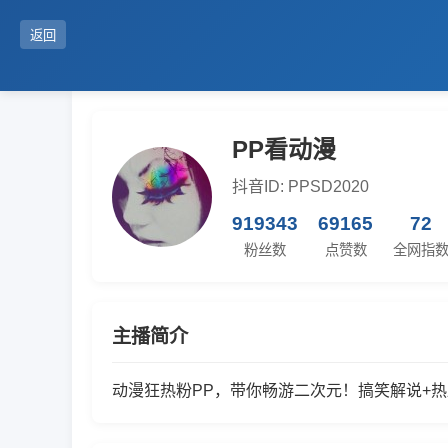
返回
PP看动漫
抖音ID: PPSD2020
919343
69165
72
粉丝数
点赞数
全网指
主播简介
动漫狂热粉PP，带你畅游二次元！搞笑解说+