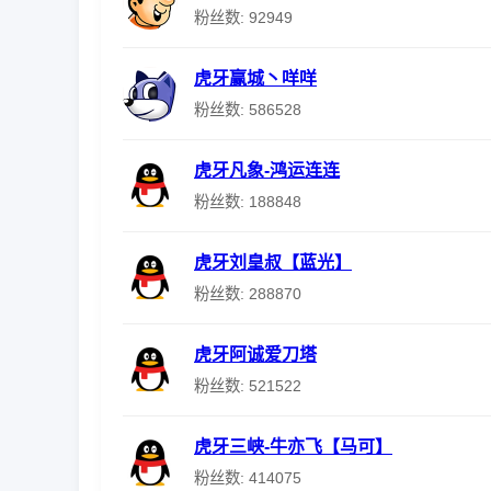
粉丝数: 92949
虎牙赢城丶咩咩
粉丝数: 586528
虎牙凡象-鸿运连连
粉丝数: 188848
虎牙刘皇叔【蓝光】
粉丝数: 288870
虎牙阿诚爱刀塔
粉丝数: 521522
虎牙三峡-牛亦飞【马可】
粉丝数: 414075