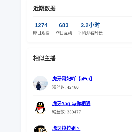
近期数据
1274
683
2.2小时
昨日观看
昨日互动
平均观看时长
相似主播
虎牙阿妃吖【aFei】
粉丝数: 42460
虎牙Yaq-与你相遇
粉丝数: 330477
虎牙拉拉姐丶