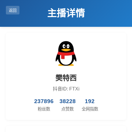
主播详情
返回
樊特西
抖音ID: FTXi
237896
38228
192
粉丝数
点赞数
全网指数