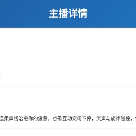
主播详情
数
唱！温柔声线治愈你的疲惫，点歌互动宠粉不停，笑声与旋律碰撞