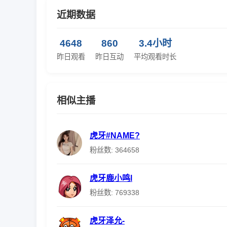
近期数据
4648
860
3.4小时
昨日观看
昨日互动
平均观看时长
相似主播
虎牙#NAME?
粉丝数: 364658
虎牙鹿小鸣l
粉丝数: 769338
虎牙泽允-