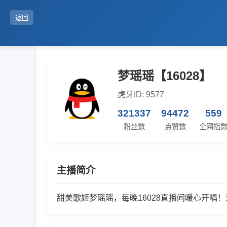
返回
梦瑶瑶【16028】
虎牙ID: 9577
321337
94472
559
粉丝数
点赞数
全网指
主播简介
甜美歌姬梦瑶瑶，每晚16028直播间暖心开