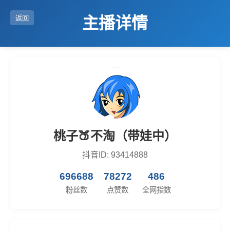
主播详情
返回
桃子🍑不淘（带娃中）
抖音ID: 93414888
696688
78272
486
粉丝数
点赞数
全网指数