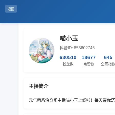
返回
喵小玉
抖音ID: 853602746
630510
18677
645
粉丝数
点赞数
全网指
主播简介
元气萌系治愈系主播喵小玉上线啦！每天带你沉