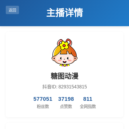
主播详情
返回
糖图动漫
抖音ID: 82931543815
577051
37198
811
粉丝数
点赞数
全网指数