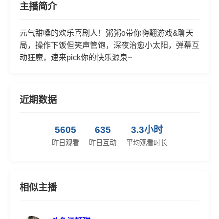
主播简介
元气甜嗓的欢乐喜剧人！粥粥o带你嗨翻游戏&聊天
局，操作下饭但笑声管饱，深夜治愈小太阳，弹幕互
动狂魔，速来pick你的快乐源泉~
近期数据
5605
635
3.3小时
昨日观看
昨日互动
平均观看时长
相似主播