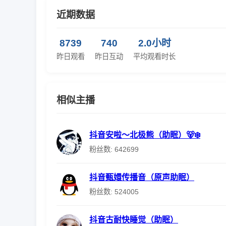
近期数据
8739
740
2.0小时
昨日观看
昨日互动
平均观看时长
相似主播
抖音安啦～北极熊（助眠）🐻‍❄️
粉丝数: 642699
抖音甄嬛传播音（原声助眠）
粉丝数: 524005
抖音古耐快睡觉（助眠）