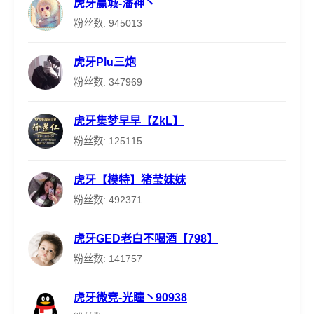
虎牙赢城-潘神丶
粉丝数: 945013
虎牙Plu三炮
粉丝数: 347969
虎牙集梦早早【ZkL】
粉丝数: 125115
虎牙【模特】猪莹妹妹
粉丝数: 492371
虎牙GED老白不喝酒【798】
粉丝数: 141757
虎牙微竞-光瞳丶90938