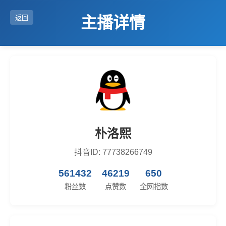
主播详情
返回
朴洛熙
抖音ID: 77738266749
561432
46219
650
粉丝数
点赞数
全网指数