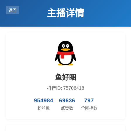
主播详情
返回
鱼好睏
抖音ID: 75706418
954984
69636
797
粉丝数
点赞数
全网指数