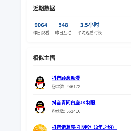
近期数据
9064
548
3.5小时
昨日观看
昨日互动
平均观看时长
相似主播
抖音顾念动漫
粉丝数: 246172
抖音青间白鹿JK制服
粉丝数: 551416
抖音诸葛亮·孔明💡（3年之约）