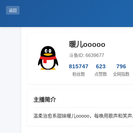
返回
暖儿ooooo
斗鱼ID: 6639677
815747
623
796
粉丝数
点赞数
全网指数
主播简介
温柔治愈系甜妹暖儿ooooo，每晚用歌声和