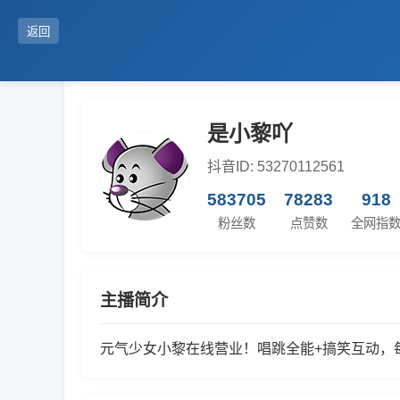
返回
是小黎吖
抖音ID: 53270112561
583705
78283
918
粉丝数
点赞数
全网指
主播简介
元气少女小黎在线营业！唱跳全能+搞笑互动，