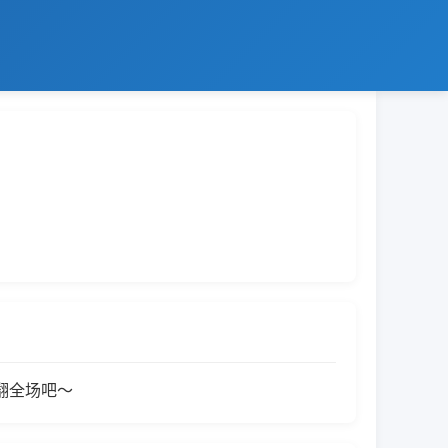
翻全场吧～