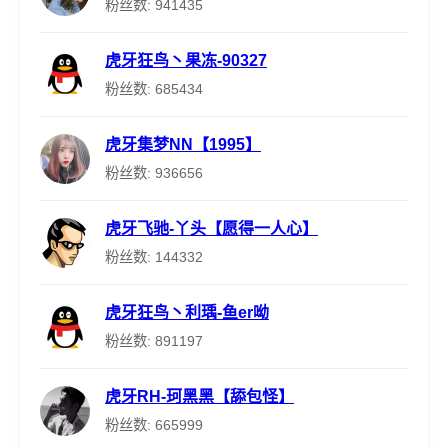
粉丝数: 941435
虎牙狂鸟丶果冻-90327
粉丝数: 685434
虎牙集梦NN【1995】
粉丝数: 936656
虎牙飞驰-丫头【愿得一人心】
粉丝数: 144332
虎牙狂鸟丶利瑀-鱼er呦
粉丝数: 891197
虎牙RH-珂黑黑【舔包怪】
粉丝数: 665999