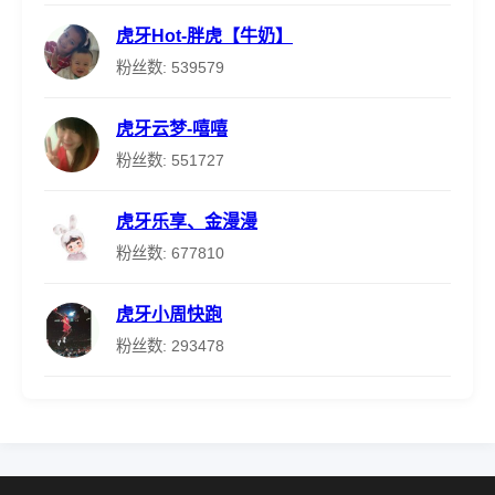
虎牙Hot-胖虎【牛奶】
粉丝数: 539579
虎牙云梦-嘻嘻
粉丝数: 551727
虎牙乐享、金漫漫
粉丝数: 677810
虎牙小周快跑
粉丝数: 293478