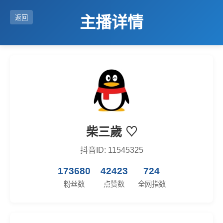
主播详情
返回
柴三歲 ♡
抖音ID: 11545325
173680
42423
724
粉丝数
点赞数
全网指数