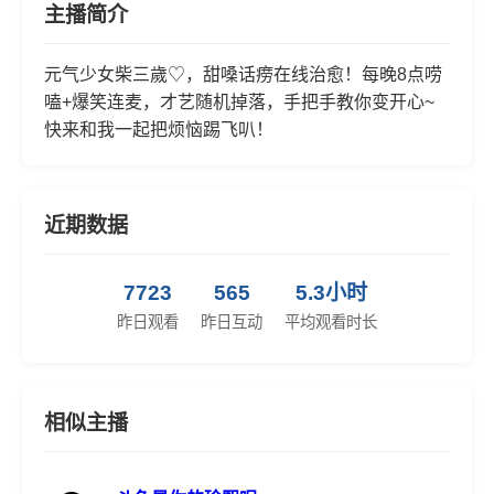
主播简介
元气少女柴三歲♡，甜嗓话痨在线治愈！每晚8点唠
嗑+爆笑连麦，才艺随机掉落，手把手教你变开心~
快来和我一起把烦恼踢飞叭！
近期数据
7723
565
5.3小时
昨日观看
昨日互动
平均观看时长
相似主播