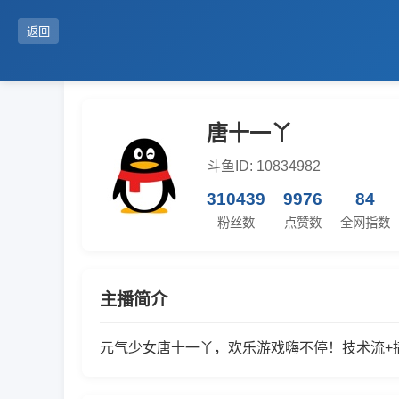
返回
唐十一丫
斗鱼ID: 10834982
310439
9976
84
粉丝数
点赞数
全网指数
主播简介
元气少女唐十一丫，欢乐游戏嗨不停！技术流+