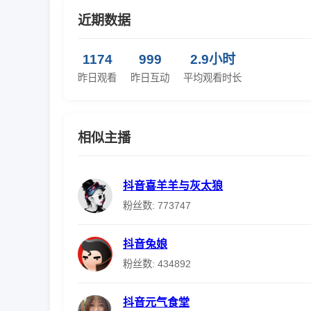
近期数据
1174
999
2.9小时
昨日观看
昨日互动
平均观看时长
相似主播
抖音喜羊羊与灰太狼
粉丝数: 773747
抖音兔娘
粉丝数: 434892
抖音元气食堂