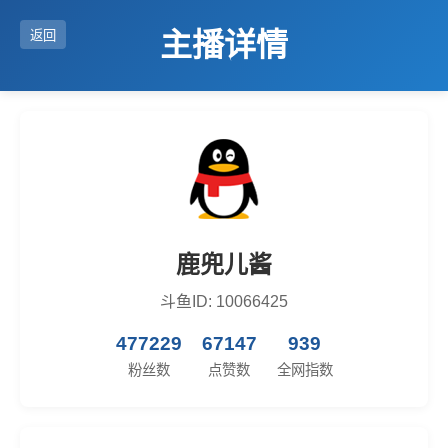
主播详情
返回
鹿兜儿酱
斗鱼ID: 10066425
477229
67147
939
粉丝数
点赞数
全网指数